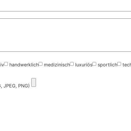
iv
handwerklich
medizinisch
luxuriös
sportlich
tec
G, JPEG, PNG)