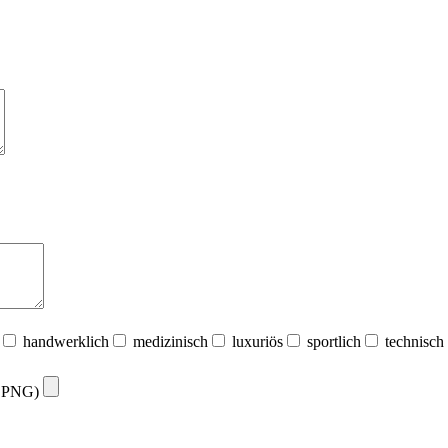
handwerklich
medizinisch
luxuriös
sportlich
technisch
G, PNG)