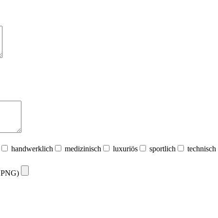
handwerklich
medizinisch
luxuriös
sportlich
technisch
G, PNG)