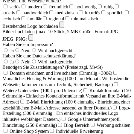
Wie soll Ihre Webseite wirken?
seriös
modern
freundlich
hochwertig
ruhig
kreativ
handwerklich
medizinisch
luxuriös
sportlich
technisch
familiär
regional
minimalistisch
Bestehendes Logo hochladen
Bilder hochladen (max. 10 Stück, 5 MB Größe | Format: JPG,
JPEG, PNG)
Haben Sie ein Impressum?
Ja
Nein
Wird nachgereicht
Haben Sie eine Datenschutzerklärung?
Ja
Nein
Wird nachgereicht
Benötigen Sie Zusatzleistungen? (Preise zzgl. MwSt)
Domain einrichten und live schalten (Einmalig - 300€)
Monatliches Hosting & Wartung (100 € pro Monat - Wir hosten die
Webseite, kümmern uns um Technik, Sicherheit, Backups)
Weitere Unterseiten (100 € pro Unterseite)
Kontaktformular (150
€ einmalig - Einfaches Kontaktformular mit Versand an Ihre E-Mail-
Adresse)
E-Mail Einrichtung (100 € einmalig - Einrichtung einer
geschäftlichen E-Mail-Adresse passend zu Ihrer Domain.)
Logo-
Erstellung (300 € einmalig - Ein einfaches individuelles Logo
inklusive webfähiger Dateien.)
Google Unternehmensprofil
Einrichtung (250 € einmalig)
Blog-Bereich
Werbung schalten
Online-Shop System
Individuelle Erweiterung