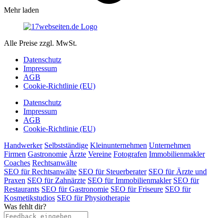
Mehr laden
Alle Preise zzgl. MwSt.
Datenschutz
Impressum
AGB
Cookie-Richtlinie (EU)
Datenschutz
Impressum
AGB
Cookie-Richtlinie (EU)
Handwerker
Selbstständige
Kleinunternehmen
Unternehmen
Firmen
Gastronomie
Ärzte
Vereine
Fotografen
Immobilienmakler
Coaches
Rechtsanwälte
SEO für Rechtsanwälte
SEO für Steuerberater
SEO für Ärzte und
Praxen
SEO für Zahnärzte
SEO für Immobilienmakler
SEO für
Restaurants
SEO für Gastronomie
SEO für Friseure
SEO für
Kosmetikstudios
SEO für Physiotherapie
Was fehlt dir?