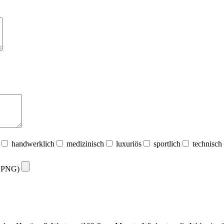
handwerklich
medizinisch
luxuriös
sportlich
technisch
G, PNG)