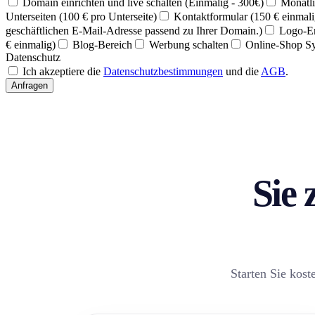
Domain einrichten und live schalten (Einmalig - 300€)
Monatli
Unterseiten (100 € pro Unterseite)
Kontaktformular (150 € einmali
geschäftlichen E-Mail-Adresse passend zu Ihrer Domain.)
Logo-Er
€ einmalig)
Blog-Bereich
Werbung schalten
Online-Shop S
Datenschutz
Ich akzeptiere die
Datenschutzbestimmungen
und die
AGB
.
Anfragen
Sie 
Starten Sie kost