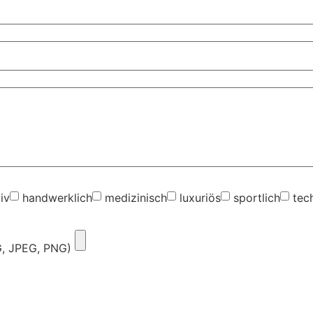
iv
handwerklich
medizinisch
luxuriös
sportlich
tec
G, JPEG, PNG)