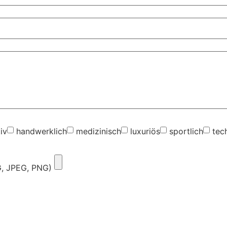
iv
handwerklich
medizinisch
luxuriös
sportlich
tec
G, JPEG, PNG)