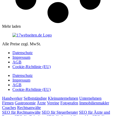
Mehr laden
Alle Preise zzgl. MwSt.
Datenschutz
Impressum
AGB
Cookie-Richtlinie (EU)
Datenschutz
Impressum
AGB
Cookie-Richtlinie (EU)
Handwerker
Selbstständige
Kleinunternehmen
Unternehmen
Firmen
Gastronomie
Ärzte
Vereine
Fotografen
Immobilienmakler
Coaches
Rechtsanwälte
SEO für Rechtsanwälte
SEO für Steuerberater
SEO für Ärzte und