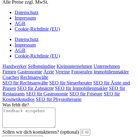
Alle Preise zzgl. MwSt.
Datenschutz
Impressum
AGB
Cookie-Richtlinie (EU)
Datenschutz
Impressum
AGB
Cookie-Richtlinie (EU)
Handwerker
Selbstständige
Kleinunternehmen
Unternehmen
Firmen
Gastronomie
Ärzte
Vereine
Fotografen
Immobilienmakler
Coaches
Rechtsanwälte
SEO für Rechtsanwälte
SEO für Steuerberater
SEO für Ärzte und
Praxen
SEO für Zahnärzte
SEO für Immobilienmakler
SEO für
Restaurants
SEO für Gastronomie
SEO für Friseure
SEO für
Kosmetikstudios
SEO für Physiotherapie
Was fehlt dir?
Sollen wir dich kontaktieren? (optional)