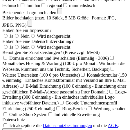
technisch
familiär
regional
minimalistisch
Bestehendes Logo hochladen
Bilder hochladen (max. 10 Stück, 5 MB Größe | Format: JPG,
JPEG, PNG)
Haben Sie ein Impressum?
Ja
Nein
Wird nachgereicht
Haben Sie eine Datenschutzerklärung?
Ja
Nein
Wird nachgereicht
Benötigen Sie Zusatzleistungen? (Preise zzgl. MwSt)
Domain einrichten und live schalten (Einmalig - 300€)
Monatliches Hosting & Wartung (100 € pro Monat - Wir hosten die
Webseite, kümmern uns um Technik, Sicherheit, Backups)
Weitere Unterseiten (100 € pro Unterseite)
Kontaktformular (150
€ einmalig - Einfaches Kontaktformular mit Versand an Ihre E-Mail-
Adresse)
E-Mail Einrichtung (100 € einmalig - Einrichtung einer
geschäftlichen E-Mail-Adresse passend zu Ihrer Domain.)
Logo-
Erstellung (300 € einmalig - Ein einfaches individuelles Logo
inklusive webfähiger Dateien.)
Google Unternehmensprofil
Einrichtung (250 € einmalig)
Blog-Bereich
Werbung schalten
Online-Shop System
Individuelle Erweiterung
Datenschutz
Ich akzeptiere die
Datenschutzbestimmungen
und die
AGB
.