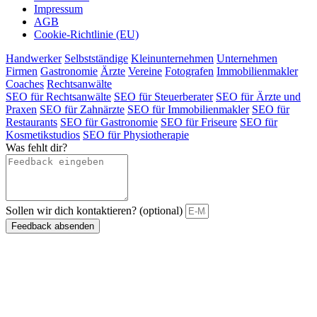
Impressum
AGB
Cookie-Richtlinie (EU)
Handwerker
Selbstständige
Kleinunternehmen
Unternehmen
Firmen
Gastronomie
Ärzte
Vereine
Fotografen
Immobilienmakler
Coaches
Rechtsanwälte
SEO für Rechtsanwälte
SEO für Steuerberater
SEO für Ärzte und
Praxen
SEO für Zahnärzte
SEO für Immobilienmakler
SEO für
Restaurants
SEO für Gastronomie
SEO für Friseure
SEO für
Kosmetikstudios
SEO für Physiotherapie
Was fehlt dir?
Sollen wir dich kontaktieren? (optional)
Feedback absenden