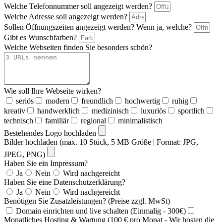
Welche Telefonnummer soll angezeigt werden?
Welche Adresse soll angezeigt werden?
Sollen Öffnungszeiten angezeigt werden? Wenn ja, welche?
Gibt es Wunschfarben?
Welche Webseiten finden Sie besonders schön?
Wie soll Ihre Webseite wirken?
seriös
modern
freundlich
hochwertig
ruhig
kreativ
handwerklich
medizinisch
luxuriös
sportlich
technisch
familiär
regional
minimalistisch
Bestehendes Logo hochladen
Bilder hochladen (max. 10 Stück, 5 MB Größe | Format: JPG,
JPEG, PNG)
Haben Sie ein Impressum?
Ja
Nein
Wird nachgereicht
Haben Sie eine Datenschutzerklärung?
Ja
Nein
Wird nachgereicht
Benötigen Sie Zusatzleistungen? (Preise zzgl. MwSt)
Domain einrichten und live schalten (Einmalig - 300€)
Monatliches Hosting & Wartung (100 € pro Monat - Wir hosten die