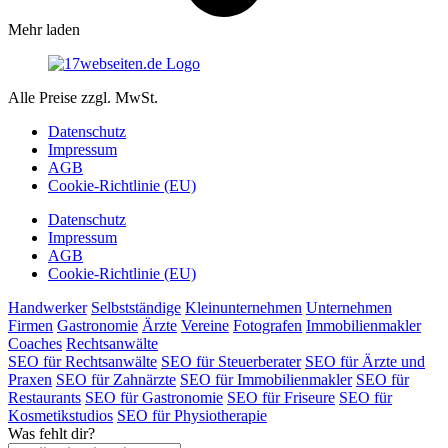
Mehr laden
Alle Preise zzgl. MwSt.
Datenschutz
Impressum
AGB
Cookie-Richtlinie (EU)
Datenschutz
Impressum
AGB
Cookie-Richtlinie (EU)
Handwerker
Selbstständige
Kleinunternehmen
Unternehmen
Firmen
Gastronomie
Ärzte
Vereine
Fotografen
Immobilienmakler
Coaches
Rechtsanwälte
SEO für Rechtsanwälte
SEO für Steuerberater
SEO für Ärzte und
Praxen
SEO für Zahnärzte
SEO für Immobilienmakler
SEO für
Restaurants
SEO für Gastronomie
SEO für Friseure
SEO für
Kosmetikstudios
SEO für Physiotherapie
Was fehlt dir?