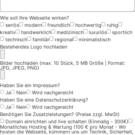
Wie soll Ihre Webseite wirken?
seriös
modern
freundlich
hochwertig
ruhig
kreativ
handwerklich
medizinisch
luxuriös
sportlich
technisch
familiär
regional
minimalistisch
Bestehendes Logo hochladen
Bilder hochladen (max. 10 Stück, 5 MB Größe | Format:
JPG, JPEG, PNG)
Haben Sie ein Impressum?
Ja
Nein
Wird nachgereicht
Haben Sie eine Datenschutzerklärung?
Ja
Nein
Wird nachgereicht
Benötigen Sie Zusatzleistungen? (Preise zzgl. MwSt)
Domain einrichten und live schalten (Einmalig - 300€)
Monatliches Hosting & Wartung (100 € pro Monat - Wir
hosten die Webseite, kümmern uns um Technik, Sicherheit,