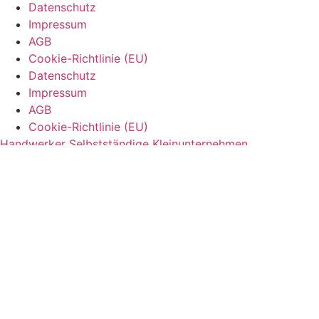
Datenschutz
Impressum
AGB
Cookie-Richtlinie (EU)
Datenschutz
Impressum
AGB
Cookie-Richtlinie (EU)
Handwerker
Selbstständige
Kleinunternehmen
Unternehmen
Firmen
Gastronomie
Ärzte
Vereine
Fotografen
Immobilienmakler
Coaches
Rechtsanwälte
SEO für Rechtsanwälte
SEO für Steuerberater
SEO für
Ärzte und Praxen
SEO für Zahnärzte
SEO für
Immobilienmakler
SEO für Restaurants
SEO für
Gastronomie
SEO für Friseure
SEO für Kosmetikstudios
SEO für Physiotherapie
Was fehlt dir?