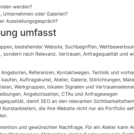
funden werden?
n, Unternehmen oder Galerien?
der Ausstellungsgespräch?
uung umfasst
ruppen, bestehender Website, Suchbegriffen, Wettbewerbsum
ert, sondern nach Relevanz, Vertrauen, Anfragequalität und 
en, Angeboten, Referenzen, Kontaktwegen, Technik und vorha
ufen, Auftragskunst, Atelier, Galerie, Stilrichtungen, Mate
a-Daten, Werkgruppen, lokalen Signalen und Vertrauenseleme
hreibungen, Angebotsseiten, CTAs und Anfragewegen
gequalität, damit SEO an den relevanten Sichtbarkeitsthem
unstanbietern, die ihre Website nicht nur als Portfolio seh
len.
ntention und gewünschter Nachfrage. Für ein Atelier kann A