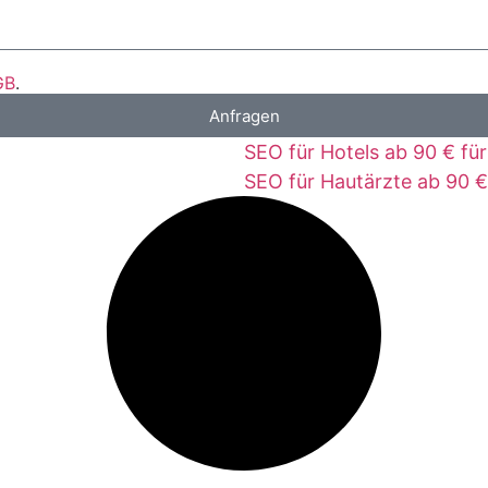
GB
.
Anfragen
SEO für Hotels ab 90 € fü
SEO für Hautärzte ab 90 €