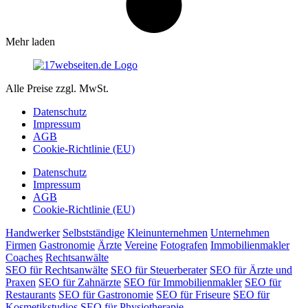
Mehr laden
Alle Preise zzgl. MwSt.
Datenschutz
Impressum
AGB
Cookie-Richtlinie (EU)
Datenschutz
Impressum
AGB
Cookie-Richtlinie (EU)
Handwerker
Selbstständige
Kleinunternehmen
Unternehmen
Firmen
Gastronomie
Ärzte
Vereine
Fotografen
Immobilienmakler
Coaches
Rechtsanwälte
SEO für Rechtsanwälte
SEO für Steuerberater
SEO für Ärzte und
Praxen
SEO für Zahnärzte
SEO für Immobilienmakler
SEO für
Restaurants
SEO für Gastronomie
SEO für Friseure
SEO für
Kosmetikstudios
SEO für Physiotherapie