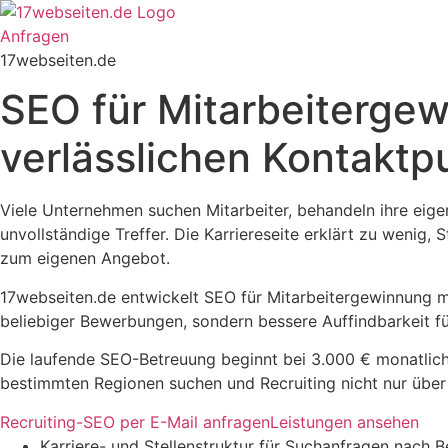
Zum
Inhalt
Anfragen
springen
17webseiten.de
SEO für Mitarbeitergew
verlässlichen Kontaktp
Viele Unternehmen suchen Mitarbeiter, behandeln ihre eige
unvollständige Treffer. Die Karriereseite erklärt zu wenig,
zum eigenen Angebot.
17webseiten.de entwickelt SEO für Mitarbeitergewinnung mit K
beliebiger Bewerbungen, sondern bessere Auffindbarkeit f
Die laufende SEO-Betreuung beginnt bei 3.000 € monatlich.
bestimmten Regionen suchen und Recruiting nicht nur über
Recruiting-SEO per E-Mail anfragen
Leistungen ansehen
Karriere- und Stellenstruktur für Suchanfragen nach B