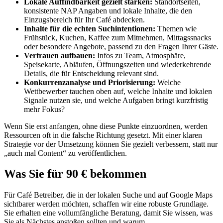
Lokale Auffindbarkeit gezielt stärken:
Standortseiten,
konsistente NAP Angaben und lokale Inhalte, die den
Einzugsbereich für Ihr Café abdecken.
Inhalte für die echten Suchintentionen:
Themen wie
Frühstück, Kuchen, Kaffee zum Mitnehmen, Mittagssnacks
oder besondere Angebote, passend zu den Fragen Ihrer Gäste.
Vertrauen aufbauen:
Infos zu Team, Atmosphäre,
Speisekarte, Abläufen, Öffnungszeiten und wiederkehrende
Details, die für Entscheidung relevant sind.
Konkurrenzanalyse und Priorisierung:
Welche
Wettbewerber tauchen oben auf, welche Inhalte und lokalen
Signale nutzen sie, und welche Aufgaben bringt kurzfristig
mehr Fokus?
Wenn Sie erst anfangen, ohne diese Punkte einzuordnen, werden
Ressourcen oft in die falsche Richtung gesetzt. Mit einer klaren
Strategie vor der Umsetzung können Sie gezielt verbessern, statt nur
„auch mal Content“ zu veröffentlichen.
Was Sie für 90 € bekommen
Für Café Betreiber, die in der lokalen Suche und auf Google Maps
sichtbarer werden möchten, schaffen wir eine robuste Grundlage.
Sie erhalten eine vollumfängliche Beratung, damit Sie wissen, was
Sie als Nächstes anstoßen sollten und warum.