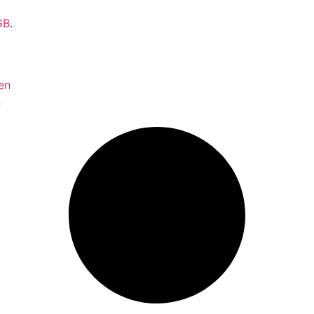
GB
.
en
n