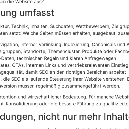
en die Website aus?
uung umfasst
ktur, Technik, Inhalten, Suchdaten, Wettbewerbern, Zielgru
äten setzt: Welche Seiten müssen erhalten, ausgebaut, zus
vigation, interner Verlinkung, Indexierung, Canonicals und 
elgruppen, Standorte, Themencluster, Produkte oder Fachb
a-Daten, technischen Regeln und klaren Anfragewegen
tes, CTAs, internen Links und vertriebsrelevanten Einstieg
equalität, damit SEO an den richtigen Bereichen arbeitet
die SEO als laufende Steuerung ihrer Website verstehen. B
Conversion müssen regelmäßig zusammengeführt werden.
intention und wirtschaftlicher Bedeutung. Für manche Websi
ent-Konsolidierung oder die bessere Führung zu qualifiziert
dungen, nicht nur mehr Inhal