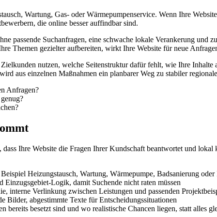
usch, Wartung, Gas- oder Wärmepumpenservice. Wenn Ihre Website nich
bewerbern, die online besser auffindbar sind.
e ohne passende Suchanfragen, eine schwache lokale Verankerung und z
 Themen gezielter aufbereiten, wirkt Ihre Website für neue Anfragen
 Zielkunden nutzen, welche Seitenstruktur dafür fehlt, wie Ihre Inhalt
g wird aus einzelnen Maßnahmen ein planbarer Weg zu stabiler regionaler
en Anfragen?
h genug?
ichen?
nkommt
dass Ihre Website die Fragen Ihrer Kundschaft beantwortet und lokal k
m Beispiel Heizungstausch, Wartung, Wärmepumpe, Badsanierung oder No
d Einzugsgebiet-Logik, damit Suchende nicht raten müssen
chie, interne Verlinkung zwischen Leistungen und passenden Projektbeis
nde Bilder, abgestimmte Texte für Entscheidungssituationen
bereits besetzt sind und wo realistische Chancen liegen, statt alles gl