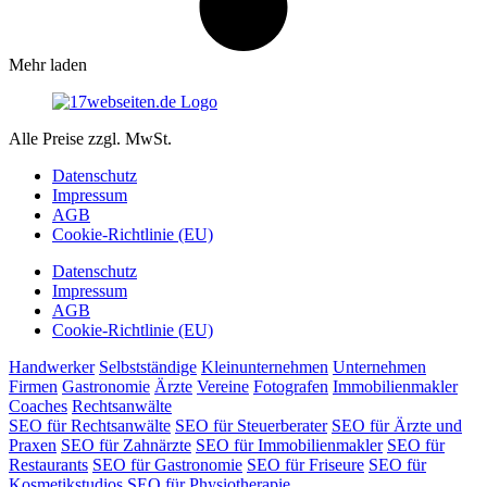
Mehr laden
Alle Preise zzgl. MwSt.
Datenschutz
Impressum
AGB
Cookie-Richtlinie (EU)
Datenschutz
Impressum
AGB
Cookie-Richtlinie (EU)
Handwerker
Selbstständige
Kleinunternehmen
Unternehmen
Firmen
Gastronomie
Ärzte
Vereine
Fotografen
Immobilienmakler
Coaches
Rechtsanwälte
SEO für Rechtsanwälte
SEO für Steuerberater
SEO für Ärzte und
Praxen
SEO für Zahnärzte
SEO für Immobilienmakler
SEO für
Restaurants
SEO für Gastronomie
SEO für Friseure
SEO für
Kosmetikstudios
SEO für Physiotherapie