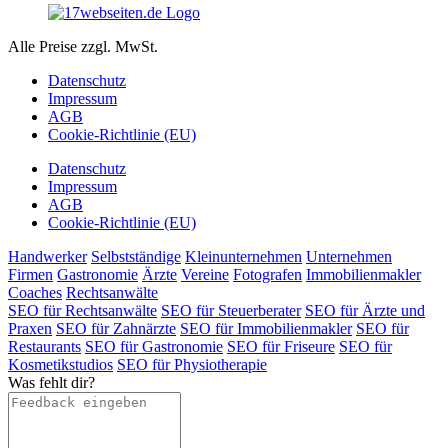
Alle Preise zzgl. MwSt.
Datenschutz
Impressum
AGB
Cookie-Richtlinie (EU)
Datenschutz
Impressum
AGB
Cookie-Richtlinie (EU)
Handwerker
Selbstständige
Kleinunternehmen
Unternehmen
Firmen
Gastronomie
Ärzte
Vereine
Fotografen
Immobilienmakler
Coaches
Rechtsanwälte
SEO für Rechtsanwälte
SEO für Steuerberater
SEO für Ärzte und
Praxen
SEO für Zahnärzte
SEO für Immobilienmakler
SEO für
Restaurants
SEO für Gastronomie
SEO für Friseure
SEO für
Kosmetikstudios
SEO für Physiotherapie
Was fehlt dir?