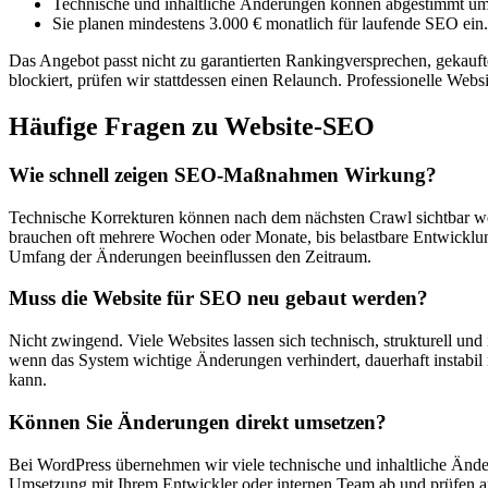
Technische und inhaltliche Änderungen können abgestimmt um
Sie planen mindestens 3.000 € monatlich für laufende SEO ein.
Das Angebot passt nicht zu garantierten Rankingversprechen, gekaufte
blockiert, prüfen wir stattdessen einen Relaunch. Professionelle Webs
Häufige Fragen zu Website-SEO
Wie schnell zeigen SEO-Maßnahmen Wirkung?
Technische Korrekturen können nach dem nächsten Crawl sichtbar we
brauchen oft mehrere Wochen oder Monate, bis belastbare Entwicklu
Umfang der Änderungen beeinflussen den Zeitraum.
Muss die Website für SEO neu gebaut werden?
Nicht zwingend. Viele Websites lassen sich technisch, strukturell und
wenn das System wichtige Änderungen verhindert, dauerhaft instabil 
kann.
Können Sie Änderungen direkt umsetzen?
Bei WordPress übernehmen wir viele technische und inhaltliche Ände
Umsetzung mit Ihrem Entwickler oder internen Team ab und prüfen an