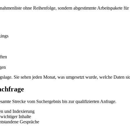
hmenliste ohne Reihenfolge, sondern abgestimmte Arbeitspakete für di
kings
ften
gen
slage. Sie sehen jeden Monat, was umgesetzt wurde, welche Daten sic
Nachfrage
esamte Strecke vom Suchergebnis bis zur qualifizierten Anfrage.
ten und Indexierung
wichtiger Inhalte
ntstandene Gespräche