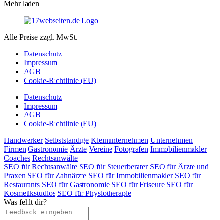
Mehr laden
Alle Preise zzgl. MwSt.
Datenschutz
Impressum
AGB
Cookie-Richtlinie (EU)
Datenschutz
Impressum
AGB
Cookie-Richtlinie (EU)
Handwerker
Selbstständige
Kleinunternehmen
Unternehmen
Firmen
Gastronomie
Ärzte
Vereine
Fotografen
Immobilienmakler
Coaches
Rechtsanwälte
SEO für Rechtsanwälte
SEO für Steuerberater
SEO für Ärzte und
Praxen
SEO für Zahnärzte
SEO für Immobilienmakler
SEO für
Restaurants
SEO für Gastronomie
SEO für Friseure
SEO für
Kosmetikstudios
SEO für Physiotherapie
Was fehlt dir?