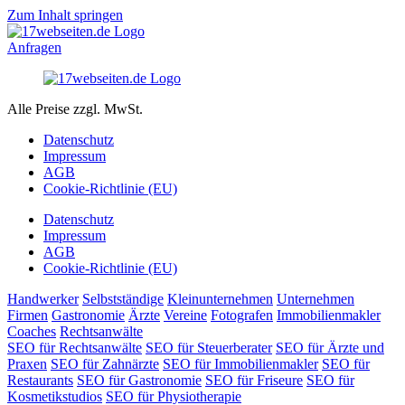
Zum Inhalt springen
Anfragen
Alle Preise zzgl. MwSt.
Datenschutz
Impressum
AGB
Cookie-Richtlinie (EU)
Datenschutz
Impressum
AGB
Cookie-Richtlinie (EU)
Handwerker
Selbstständige
Kleinunternehmen
Unternehmen
Firmen
Gastronomie
Ärzte
Vereine
Fotografen
Immobilienmakler
Coaches
Rechtsanwälte
SEO für Rechtsanwälte
SEO für Steuerberater
SEO für Ärzte und
Praxen
SEO für Zahnärzte
SEO für Immobilienmakler
SEO für
Restaurants
SEO für Gastronomie
SEO für Friseure
SEO für
Kosmetikstudios
SEO für Physiotherapie